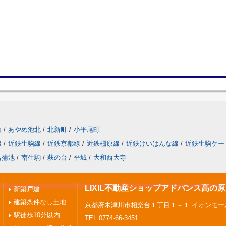
台
/
あやめ池北
/
北新町
/
小平尾町
線
/
近鉄生駒線
/
近鉄京都線
/
近鉄橿原線
/
近鉄けいはんな線
/
近鉄生駒ケー
菖蒲池
/
南生駒
/
萩の台
/
平城
/
大和西大寺
LIXIL不動産ショップアドバンス高の
新築戸建
建築条件なし土地
京都府木津川市相楽台１丁目１－１ イオンモー
駅徒歩10分以内
TEL:0774-66-3451