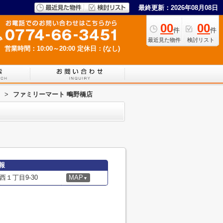
最終更新：2026年08月08日
00
00
件
件
最近見た物件
検討リスト
営業時間：10:00～20:00
定休日：(なし)
>
ファミリーマート 鴫野橋店
報
１丁目9-30
MAP
▼