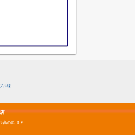
ブル線
原店
ル高の原 ３Ｆ