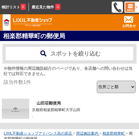
0
0
検討リスト
最近見た物件
お問合せ
相楽郡精華町の郵便局
スポットを絞り込む
※物件情報の周辺施設紹介のページであり、各店舗への問い合わせは当
社では対応できません。
該当件数
1
件
山田荘郵便局
京都府相楽郡精華町大字山田
-
LIXIL不動産ショップアドバンス高の原店
>
周辺施設案内
>
相楽郡精華町
>
相
楽郡精華町の郵便局