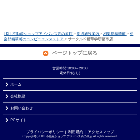
LIXIL不動産ショップアドバンス高の原店
>
周辺施設案内
>
相楽郡精華町
>
相
楽郡精華町のコンビニエンスストア
>
サークルＫ精華学研都市店
ページトップに戻る
営業時間:10:00～20:00
定休日:(なし)
ホーム
会社概要
お問い合わせ
PCサイト
プライバシーポリシー
利用規約
｜アクセスマップ
｜
Copyright(c) LIXIL不動産ショップ アドバンス高の原店 All rights reserved.