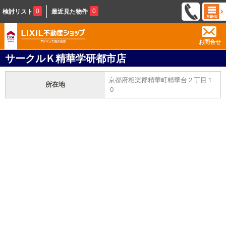
0
0
検討リスト
最近見た物件
お問合せ
サークルＫ精華学研都市店
京都府相楽郡精華町精華台２丁目１
所在地
０