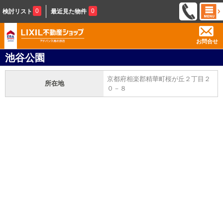
0
0
検討リスト
最近見た物件
お問合せ
池谷公園
京都府相楽郡精華町桜が丘２丁目２
所在地
０－８