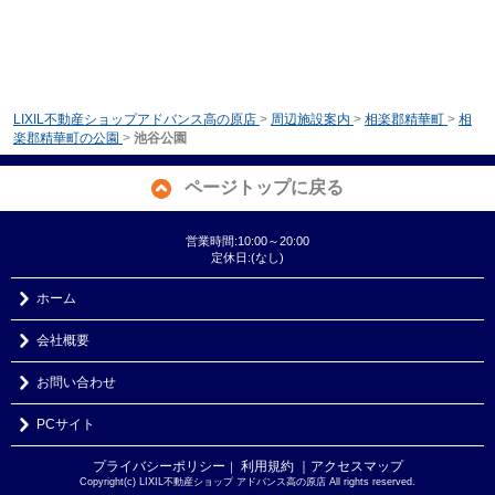
LIXIL不動産ショップアドバンス高の原店
>
周辺施設案内
>
相楽郡精華町
>
相
楽郡精華町の公園
>
池谷公園
ページトップに戻る
営業時間:10:00～20:00
定休日:(なし)
ホーム
会社概要
お問い合わせ
PCサイト
プライバシーポリシー
利用規約
｜アクセスマップ
｜
Copyright(c) LIXIL不動産ショップ アドバンス高の原店 All rights reserved.