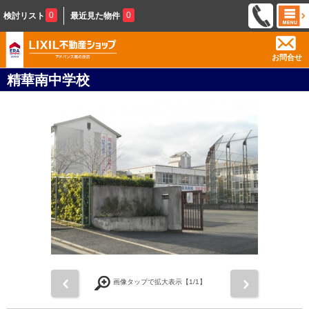
0
0
検討リスト
最近見た物件
お問合せ
精華南中学校
前
次
画像タップで拡大表示【
1
/1】