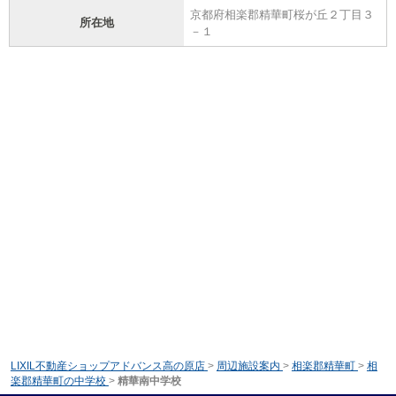
京都府相楽郡精華町桜が丘２丁目３
所在地
－１
LIXIL不動産ショップアドバンス高の原店
>
周辺施設案内
>
相楽郡精華町
>
相
楽郡精華町の中学校
>
精華南中学校