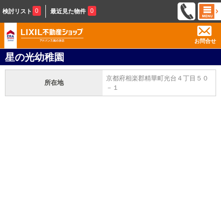
0
0
検討リスト
最近見た物件
お問合せ
星の光幼稚園
京都府相楽郡精華町光台４丁目５０
所在地
－１