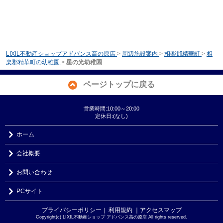
LIXIL不動産ショップアドバンス高の原店
>
周辺施設案内
>
相楽郡精華町
>
相
楽郡精華町の幼稚園
>
星の光幼稚園
ページトップに戻る
営業時間:10:00～20:00
定休日:(なし)
ホーム
会社概要
お問い合わせ
PCサイト
プライバシーポリシー
利用規約
｜アクセスマップ
｜
Copyright(c) LIXIL不動産ショップ アドバンス高の原店 All rights reserved.