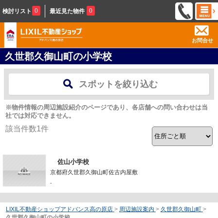
0
0
検討リスト
最近見た物件
お問合せ
久世郡久御山町の小学校
スポットを絞り込む
※物件情報の周辺施設紹介のページであり、各店舗への問い合わせは当
社では対応できません。
該当件数
1
件
佐山小学校
京都府久世郡久御山町佐古内屋敷
-
LIXIL不動産ショップアドバンス高の原店
>
周辺施設案内
>
久世郡久御山町
>
久世郡久御山町の小学校