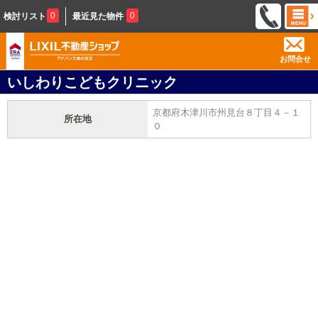
0
0
検討リスト
最近見た物件
お問合せ
いしわりこどもクリニック
京都府木津川市州見台８丁目４－１
所在地
０