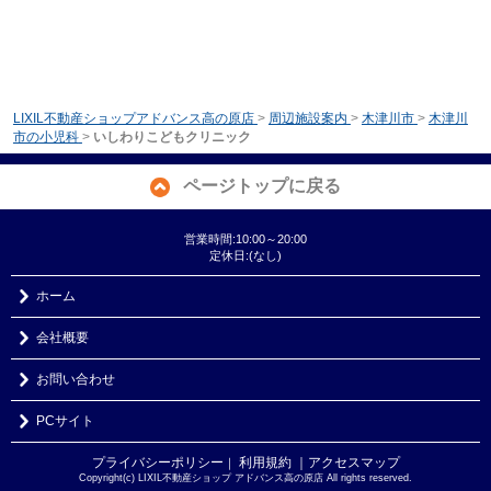
LIXIL不動産ショップアドバンス高の原店
>
周辺施設案内
>
木津川市
>
木津川
市の小児科
>
いしわりこどもクリニック
ページトップに戻る
営業時間:10:00～20:00
定休日:(なし)
ホーム
会社概要
お問い合わせ
PCサイト
プライバシーポリシー
利用規約
｜アクセスマップ
｜
Copyright(c) LIXIL不動産ショップ アドバンス高の原店 All rights reserved.