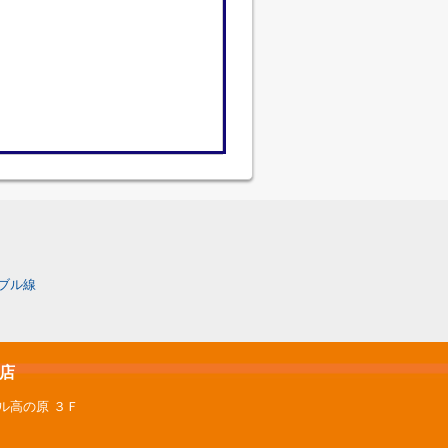
ブル線
原店
ル高の原 ３Ｆ