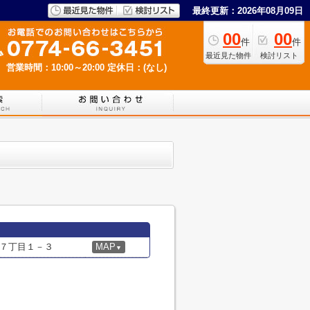
最終更新：2026年08月09日
00
00
件
件
最近見た物件
検討リスト
営業時間：10:00～20:00
定休日：(なし)
７丁目１－３
MAP
▼