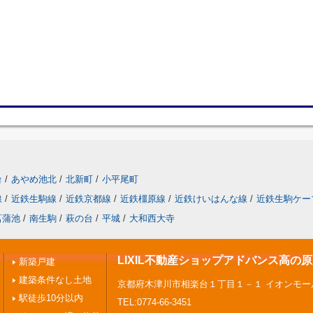
台
/
あやめ池北
/
北新町
/
小平尾町
線
/
近鉄生駒線
/
近鉄京都線
/
近鉄橿原線
/
近鉄けいはんな線
/
近鉄生駒ケー
菖蒲池
/
南生駒
/
萩の台
/
平城
/
大和西大寺
LIXIL不動産ショップアドバンス高の
新築戸建
建築条件なし土地
京都府木津川市相楽台１丁目１－１ イオンモー
駅徒歩10分以内
TEL:0774-66-3451