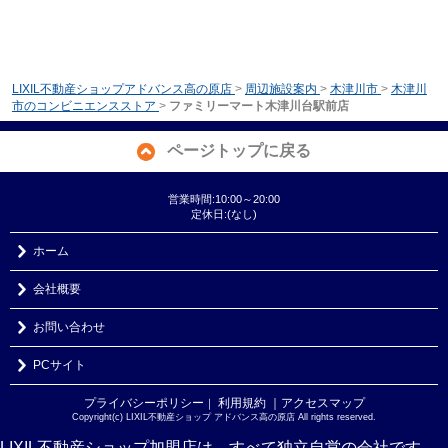
LIXIL不動産ショップアドバンス高の原店
>
周辺施設案内
>
木津川市
>
木津川
市のコンビニエンスストア
>
ファミリーマート木津川台駅前店
ページトップに戻る
営業時間:10:00～20:00
定休日:(なし)
ホーム
会社概要
お問い合わせ
PCサイト
プライバシーポリシー
利用規約
｜アクセスマップ
｜
Copyright(c) LIXIL不動産ショップ アドバンス高の原店 All rights reserved.
LIXIL不動産ショップ加盟店は、すべて独立自営の会社です。