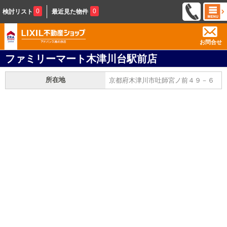
0
0
検討リスト
最近見た物件
お問合せ
ファミリーマート木津川台駅前店
所在地
京都府木津川市吐師宮ノ前４９－６