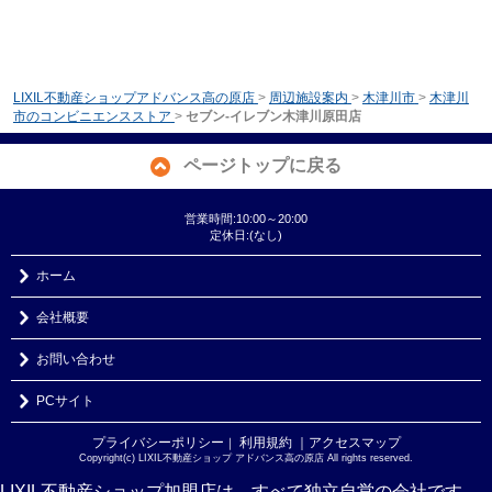
LIXIL不動産ショップアドバンス高の原店
>
周辺施設案内
>
木津川市
>
木津川
市のコンビニエンスストア
>
セブン-イレブン木津川原田店
ページトップに戻る
営業時間:10:00～20:00
定休日:(なし)
ホーム
会社概要
お問い合わせ
PCサイト
プライバシーポリシー
利用規約
｜アクセスマップ
｜
Copyright(c) LIXIL不動産ショップ アドバンス高の原店 All rights reserved.
LIXIL不動産ショップ加盟店は、すべて独立自営の会社です。