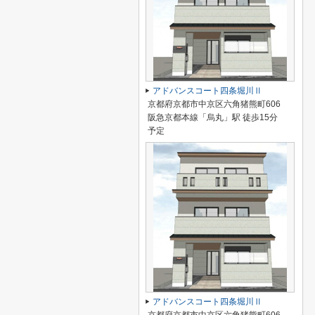
アドバンスコート四条堀川Ⅱ
京都府京都市中京区六角猪熊町606
阪急京都本線「烏丸」駅 徒歩15分
予定
アドバンスコート四条堀川Ⅱ