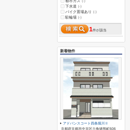
都市ガス
(-)
下水道
(-)
バイク置場あり
(-)
駐輪場
(-)
1
件が該当
新着物件
アドバンスコート四条堀川Ⅱ
京都府京都市中京区六角猪熊町606