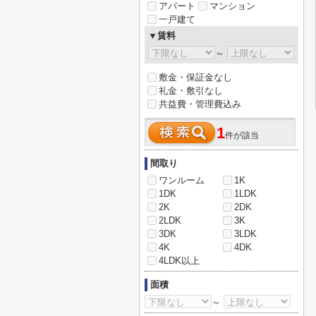
アパート
マンション
一戸建て
▼賃料
～
敷金・保証金なし
礼金・敷引なし
共益費・管理費込み
1
件が該当
間取り
ワンルーム
1K
1DK
1LDK
2K
2DK
2LDK
3K
3DK
3LDK
4K
4DK
4LDK以上
面積
～