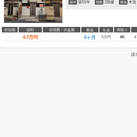
築55年
2階建
木造
築年
階数
構造
所在階
賃料
管理費・共益費
敷金
礼金
間取り
4.7
万円
0ヶ月
-
-
5万円
4K
4
該