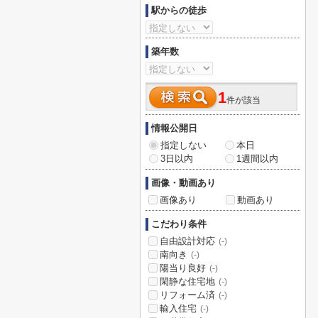
駅からの徒歩
築年数
1
件が該当
情報公開日
指定しない
本日
3日以内
1週間以内
画像・動画あり
画像あり
動画あり
こだわり条件
自由設計対応
(-)
南向き
(-)
陽当り良好
(-)
閑静な住宅地
(-)
リフォーム済
(-)
輸入住宅
(-)