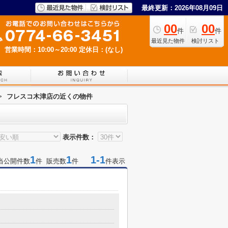
最終更新：2026年08月09日
00
00
件
件
最近見た物件
検討リスト
営業時間：10:00～20:00
定休日：(なし)
>
フレスコ木津店の近くの物件
表示件数：
1
1
1-1
当公開件数
件 販売数
件
件表示