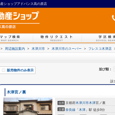
不動産ショップアドバンス高の原店
>
周辺施設案内
>
木津川市
>
木津川市のスーパー
>
フレスコ木津店
並び順：
販売物件のみ表示
該
木津宮ノ裏
京都府
木津川市
木津
宮ノ裏
住所
交通
奈良線
「
木津
」駅 徒歩9分