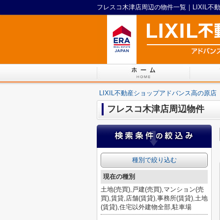
フレスコ木津店周辺の物件一覧｜LIXIL
LIXIL不動産ショップアドバンス高の原店
フレスコ木津店周辺物件
種別で絞り込む
現在の種別
土地(売買),戸建(売買),マンション(売
買),賃貸,店舗(賃貸),事務所(賃貸),土地
(賃貸),住宅以外建物全部,駐車場