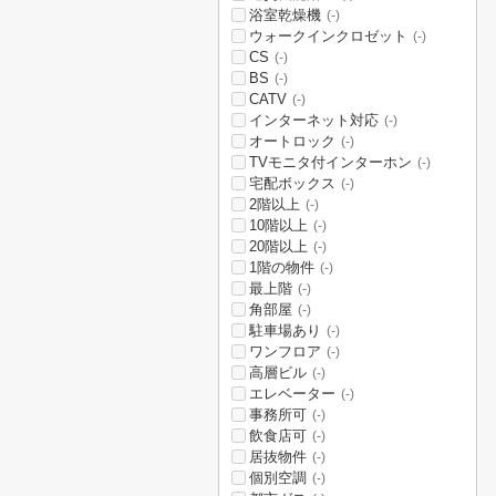
浴室乾燥機
(-)
ウォークインクロゼット
(-)
CS
(-)
BS
(-)
CATV
(-)
インターネット対応
(-)
オートロック
(-)
TVモニタ付インターホン
(-)
宅配ボックス
(-)
2階以上
(-)
10階以上
(-)
20階以上
(-)
1階の物件
(-)
最上階
(-)
角部屋
(-)
駐車場あり
(-)
ワンフロア
(-)
高層ビル
(-)
エレベーター
(-)
事務所可
(-)
飲食店可
(-)
居抜物件
(-)
個別空調
(-)