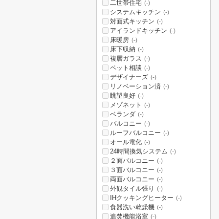
二世帯住宅
(-)
システムキッチン
(-)
対面式キッチン
(-)
アイランドキッチン
(-)
床暖房
(-)
床下収納
(-)
複層ガラス
(-)
ペット相談
(-)
デザイナーズ
(-)
リノベーション済
(-)
眺望良好
(-)
メゾネット
(-)
ベランダ
(-)
バルコニー
(-)
ルーフバルコニー
(-)
オール電化
(-)
24時間換気システム
(-)
２面バルコニー
(-)
３面バルコニー
(-)
両面バルコニー
(-)
外観タイル張り
(-)
IHクッキングヒーター
(-)
食器洗い乾燥機
(-)
追焚機能浴室
(-)