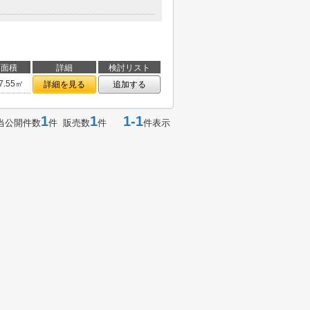
面積
詳細
検討リスト
7.55㎡
詳細を見る
追加する
1
1
1-1
当公開件数
件 販売数
件
件表示