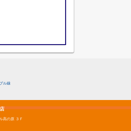
ブル線
原店
ル高の原 ３Ｆ