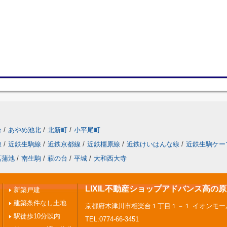
台
/
あやめ池北
/
北新町
/
小平尾町
線
/
近鉄生駒線
/
近鉄京都線
/
近鉄橿原線
/
近鉄けいはんな線
/
近鉄生駒ケー
菖蒲池
/
南生駒
/
萩の台
/
平城
/
大和西大寺
LIXIL不動産ショップアドバンス高の
新築戸建
建築条件なし土地
京都府木津川市相楽台１丁目１－１ イオンモー
駅徒歩10分以内
TEL:0774-66-3451