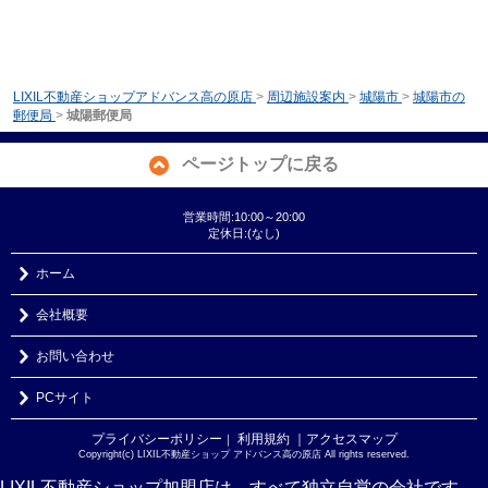
LIXIL不動産ショップアドバンス高の原店
>
周辺施設案内
>
城陽市
>
城陽市の
郵便局
>
城陽郵便局
ページトップに戻る
営業時間:10:00～20:00
定休日:(なし)
ホーム
会社概要
お問い合わせ
PCサイト
プライバシーポリシー
利用規約
｜アクセスマップ
｜
Copyright(c) LIXIL不動産ショップ アドバンス高の原店 All rights reserved.
LIXIL不動産ショップ加盟店は、すべて独立自営の会社です。