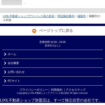
-
LIXIL不動産ショップアドバンス高の原店
>
周辺施設案内
>
城陽市
>
城陽市の
小学校
ページトップに戻る
営業時間:10:00～20:00
定休日:(なし)
ホーム
会社概要
お問い合わせ
PCサイト
プライバシーポリシー
利用規約
｜アクセスマップ
｜
Copyright(c) LIXIL不動産ショップ アドバンス高の原店 All rights reserved.
LIXIL不動産ショップ加盟店は、すべて独立自営の会社です。