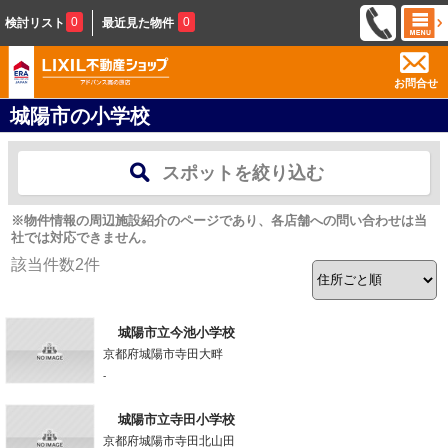
0
0
検討リスト
最近見た物件
お問合せ
城陽市の小学校
スポットを絞り込む
※物件情報の周辺施設紹介のページであり、各店舗への問い合わせは当
社では対応できません。
該当件数
2
件
城陽市立今池小学校
京都府城陽市寺田大畔
-
城陽市立寺田小学校
京都府城陽市寺田北山田