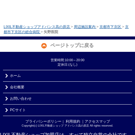
LIXIL不動産ショップアドバンス高の原店
>
周辺施設案内
>
京都市下京区
>
京
都市下京区の総合病院
>
矢野医院
ページトップに戻る
営業時間:10:00～20:00
定休日:(なし)
ホーム
会社概要
お問い合わせ
PCサイト
プライバシーポリシー
利用規約
｜アクセスマップ
｜
Copyright(c) LIXIL不動産ショップ アドバンス高の原店 All rights reserved.
LIXIL不動産ショップ加盟店は、すべて独立自営の会社です。