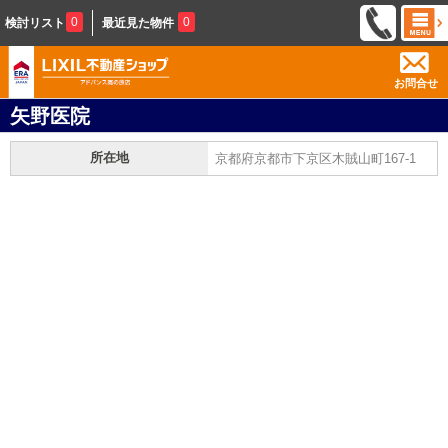
0
0
検討リスト
最近見た物件
お問合せ
矢野医院
所在地
京都府京都市下京区木賊山町167-1