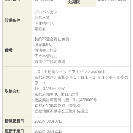
効期限
プロパンガス
公営水道
設備条件
浄化槽排水
電気有
契約不適合責任免責
境界非明示
備考
司法書士指定
下水本管なし
前道位置指定道路
LIXIL不動産ショップ アドバンス高の原店
京都府木津川市相楽台１丁目１－１ イオンモール高の
原 ３Ｆ
TEL:0774-66-3451
取扱会社
京都府知事 (6) 第11424号
建設業許可番号（般―3）第39069号
京都府宅地建物取引業協会
近畿地区不動産公正取引協議会
情報更新日
2026年08月07日
更新予定日
2026年08月21日