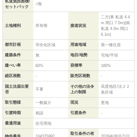
私道負担面積/
-/無
セットバック
二方(東 私道 4.4
m 間口 7.0m)(南
土地権利
所有権
接道状況
私道 4.0m 間口
6.1m)
都市計画
用途地域
市街化区域
第一種住居
建築条件
地目/地勢
無
宅地/平坦
建ぺい率
容積率
60%
180%
総区画数
販売区画数
-
-
国土法届出要
その他の法令
高度地区/法２２
不要
否
上の制限
条区域
取引態様
現況
一般媒介
更地
引渡時期
引渡条件
相談
-
最適用途
住宅用地
取引条件の有
物件番号
104375992
2026年08月21日