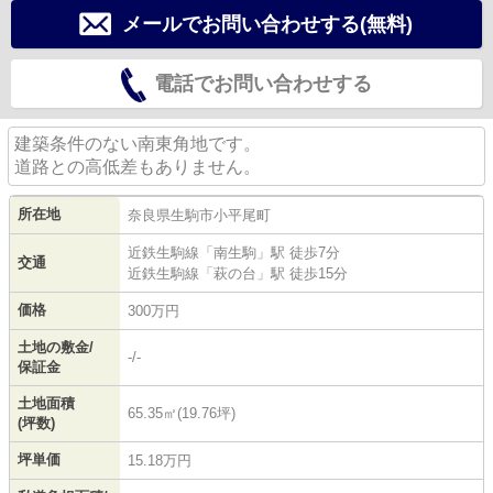
メールでお問い合わせする(無料)
電話でお問い合わせする
建築条件のない南東角地です。
道路との高低差もありません。
所在地
奈良県
生駒市
小平尾町
近鉄生駒線
「
南生駒
」駅 徒歩7分
交通
近鉄生駒線
「
萩の台
」駅 徒歩15分
価格
300万円
土地の敷金/
-/-
保証金
土地面積
65.35㎡(19.76坪)
(坪数)
坪単価
15.18万円