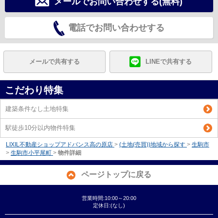
メールでお問い合わせする(無料)
電話でお問い合わせする
メールで共有する
LINEで共有する
こだわり特集
建築条件なし土地特集
駅徒歩10分以内物件特集
LIXIL不動産ショップアドバンス高の原店
>
(土地(売買))地域から探す
>
生駒市
>
生駒市小平尾町
>
物件詳細
ページトップに戻る
営業時間:10:00～20:00
定休日:(なし)