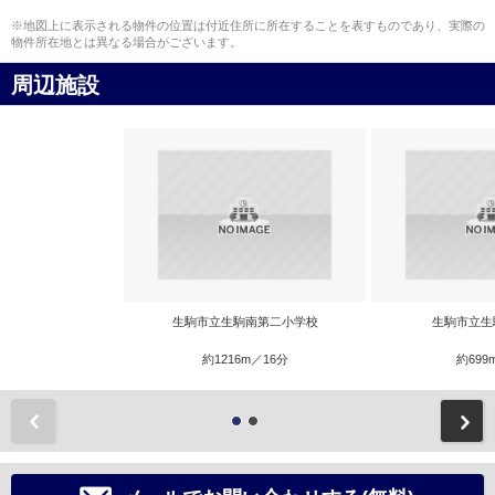
※地図上に表示される物件の位置は付近住所に所在することを表すものであり、実際の
物件所在地とは異なる場合がございます。
周辺施設
生駒市立生駒南第二小学校
生駒市立生
約1216m／16分
約699
前