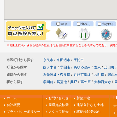
学ぶ
食べる
出かける
※地図上に表示される物件の位置は付近住所に所在することを表すものであり、実際
市区町村から探す
奈良市
/
京田辺市
/
宇陀市
町名から探す
藤ノ木台
/
学園南
/
あやめ池南
/
左京
/
疋田町
/
路線から探す
近鉄難波・奈良線
/
近鉄京都線
/
片町線
/
関西
駅から探す
学園前
/
菖蒲池
/
興戸
/
高の原
/
大和西大寺
/
ホーム
お問い合わせ
新築戸建
会社概要
周辺施設検索
建築条件なし土地
京
プライバシーポリシー
スタッフ紹介
駅徒歩10分以内
TE