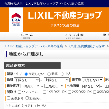
地図検索結果｜LIXIL不動産ショップアドバンス高の原店
LIXIL不動産ショップアドバンス高の原店
>
(戸建(売買))地図から探す
>
地図から戸建探し
新築・中古
指定しない
新築
中古
価格
築年数
駅
～
建物面積
土地面積
～
～
間取り
ワンルーム
1K/1DK/1LDK
2K/2DK/2LDK
3K/3DK
画像あり
動画あり
さらに条件を指定して絞り込