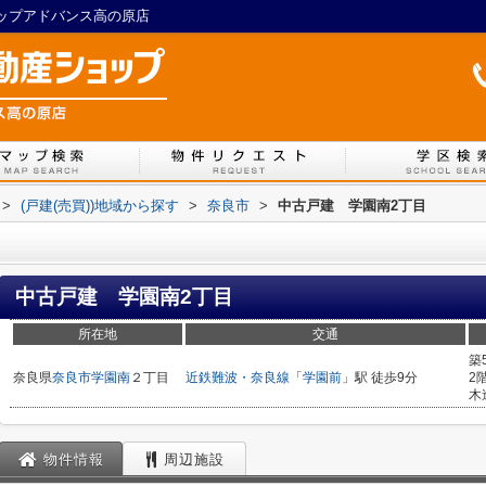
ョップアドバンス高の原店
>
(戸建(売買))地域から探す
>
奈良市
>
中古戸建 学園南2丁目
中古戸建 学園南2丁目
所在地
交通
築
奈良県
奈良市
学園南
２丁目
近鉄難波・奈良線
「
学園前
」駅 徒歩9分
2
木
物件情報
周辺施設