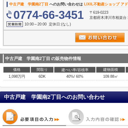
中古戸建 学園南2丁目
へのお問い合わせは
LIXIL不動産ショップ 
0774-66-3451
〒619-0223
京都府木津川市相楽台
10:00～20:00 定休日:(なし)
中古戸建 学園南2丁目
の販売物件情報
価格
間取り
建物面積
建ぺい率/容積率
1,098万円
6DK
40%/ 60%
109.88㎡
中古戸建 学園南2丁目
へのお問い合わせ