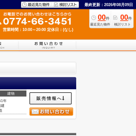
最終更新：2026年08月09日
00
00
件
件
最近見た物件
検討リスト
営業時間：10:00～20:00
定休日：(なし)
建物
販売情報へ
51年
階建
造