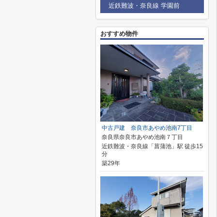
近鉄難波・奈良線 学園前
おすすめ物件
中古戸建 奈良市あやめ池南7丁目
奈良県奈良市あやめ池南７丁目
近鉄難波・奈良線「菖蒲池」駅 徒歩15
分
築29年