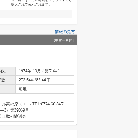
拡大されて表示されます。
情報の見方
【中古一戸建】
年数）
1974年 10月 ( 築51年 )
坪数
272.54㎡/82.44坪
宅地
ール高の原 ３Ｆ
TEL:0774-66-3451
―3）第39069号
公正取引協議会