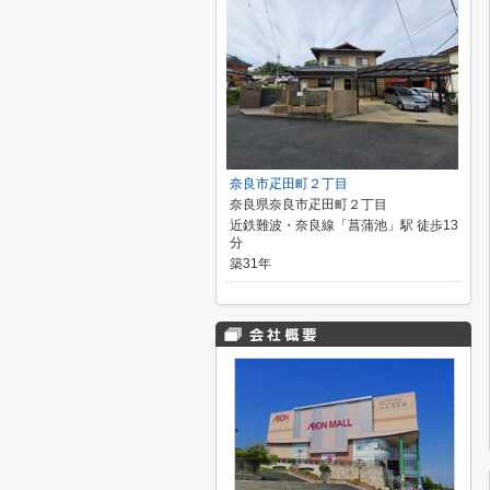
奈良市疋田町２丁目
奈良県奈良市疋田町２丁目
近鉄難波・奈良線「菖蒲池」駅 徒歩13
分
築31年