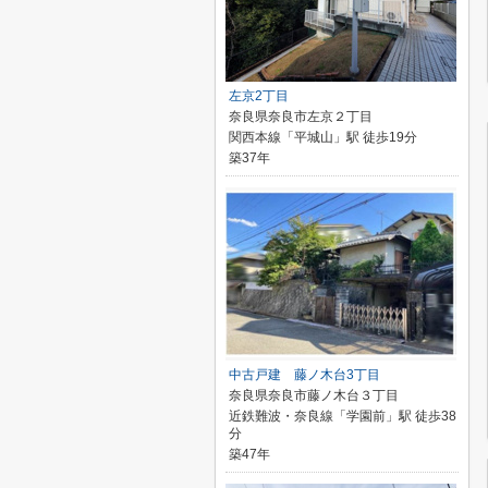
左京2丁目
奈良県奈良市左京２丁目
関西本線「平城山」駅 徒歩19分
築37年
中古戸建 藤ノ木台3丁目
奈良県奈良市藤ノ木台３丁目
近鉄難波・奈良線「学園前」駅 徒歩38
分
築47年