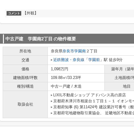
【外観】
コメント
中古戸建 学園南2丁目
の物件概要
所在地
奈良県
奈良市
学園南
２丁目
近鉄難波・奈良線
「
学園前
」駅 徒歩9分
交通
価格
1,098万円
築年月（築
建物面積/坪数
109.88㎡/33.23坪
土地面積/
種別/構造
中古一戸建 / 木造
地目
LIXIL不動産ショップ アドバンス高の原店
京都府木津川市相楽台１丁目１－１ イオンモ
取扱会社
京都府知事 (6) 第11424号 建設業許可番号（般
京都府宅地建物取引業協会、 近畿地区不動産