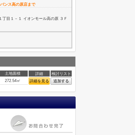
アドバンス高の原店まで
１丁目１－１ イオンモール高の原 ３Ｆ
土地面積
詳細
検討リスト
272.54㎡
詳細を見る
追加する