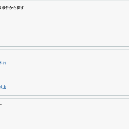
り条件から探す
木台
城山
す