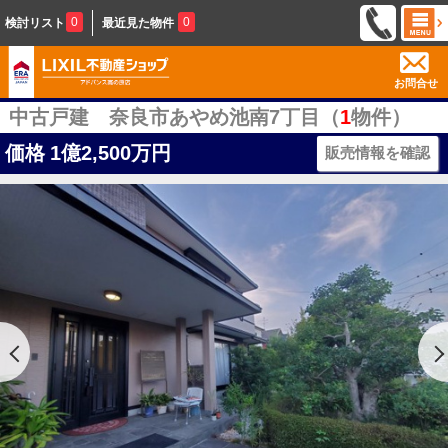
0
0
検討リスト
最近見た物件
お問合せ
中古戸建 奈良市あやめ池南7丁目（
1
物件）
価格
1億2,500万円
販売情報を確認