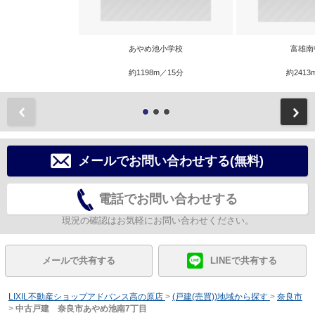
あやめ池小学校
富雄南
約1198m／15分
約2413
前
メールでお問い合わせする(無料)
電話でお問い合わせする
現況の確認はお気軽にお問い合わせください。
メールで共有する
LINEで共有する
LIXIL不動産ショップアドバンス高の原店
>
(戸建(売買))地域から探す
>
奈良市
>
中古戸建 奈良市あやめ池南7丁目