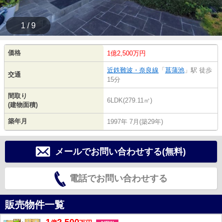
1 / 9
価格
1億2,500万円
近鉄難波・奈良線
「
菖蒲池
」駅 徒歩
交通
15分
間取り
6LDK(279.11㎡)
(建物面積)
築年月
1997年 7月(築29年)
メールでお問い合わせする(無料)
電話でお問い合わせする
販売物件一覧