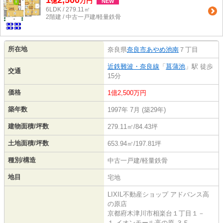
1
2,500
億
万
円
NEW
6LDK / 279.11㎡
2階建 / 中古一戸建/軽量鉄骨
所在地
奈良県
奈良市
あやめ池南
７丁目
近鉄難波・奈良線
「
菖蒲池
」駅 徒歩
交通
15分
価格
1億2,500万円
築年数
1997年 7月 (築29年)
建物面積/坪数
279.11㎡/84.43坪
土地面積/坪数
653.94㎡/197.81坪
種別/構造
中古一戸建/軽量鉄骨
地目
宅地
LIXIL不動産ショップ アドバンス高
の原店
京都府木津川市相楽台１丁目１－
１ イオンモール高の原 ３Ｆ